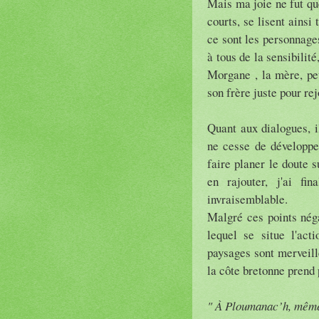
Mais ma joie ne fut que
courts, se lisent ains
ce sont les personnages
à tous de la sensibili
Morgane , la mère, peu
son frère juste pour re
Quant aux dialogues, il
ne cesse de développe
faire planer le doute 
en rajouter, j'ai fin
invraisemblable.
Malgré ces points néga
lequel se situe l'act
paysages sont merveill
la côte bretonne prend p
" À Ploumanac’h, même l