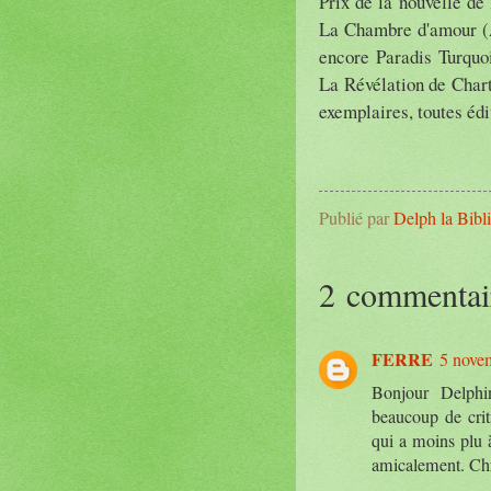
Prix de la nouvelle de 
La Chambre d'amour (A
encore Paradis Turquo
La Révélation de Chart
exemplaires, toutes édi
Publié par
Delph la Bibl
2 commentai
FERRE
5 nove
Bonjour Delphi
beaucoup de criti
qui a moins plu à
amicalement. Chr