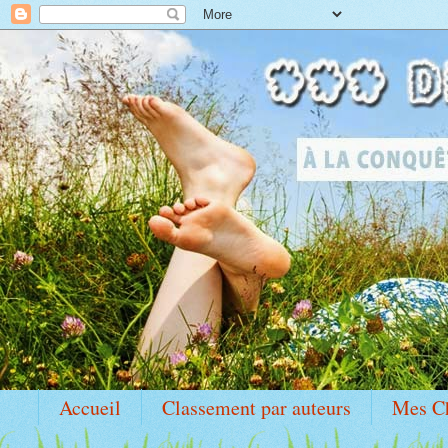
Accueil
Classement par auteurs
Mes C
Idole Marylin Monroe
Ma PAL