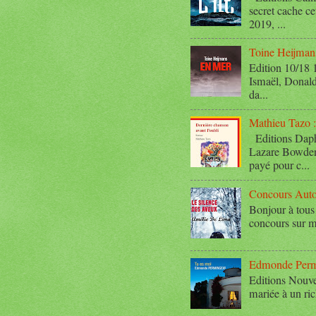
secret cache ce
2019, ...
Toine Heijman
Edition 10/18 
Ismaël, Donald
da...
Mathieu Tazo :
Editions Daph
Lazare Bowden a
payé pour c...
Concours Auto
Bonjour à tous 
concours sur mo
Edmonde Permi
Editions Nouve
mariée à un ric