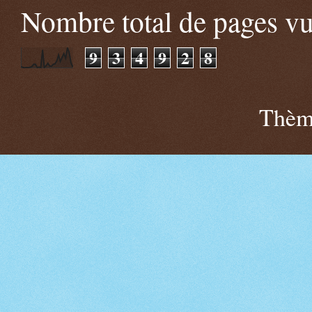
Nombre total de pages v
9
3
4
9
2
8
Thème