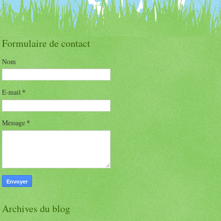
Formulaire de contact
Nom
E-mail
*
Message
*
Archives du blog