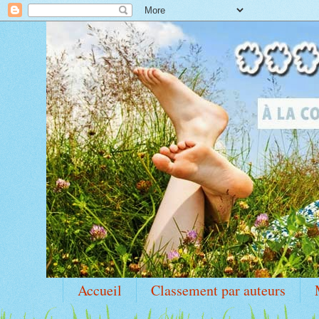
Accueil
Classement par auteurs
Idole Marylin Monroe
Ma PAL