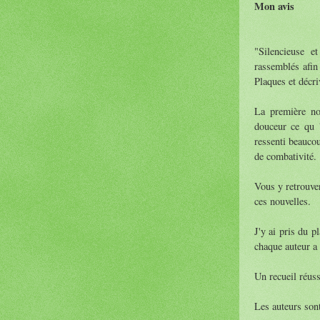
Mon avis
"Silencieuse e
rassemblés afin
Plaques et décri
La première nou
douceur ce qu '
ressenti beaucou
de combativité.
Vous y retrouver
ces nouvelles.
J'y ai pris du p
chaque auteur a
Un recueil réuss
Les auteurs sont