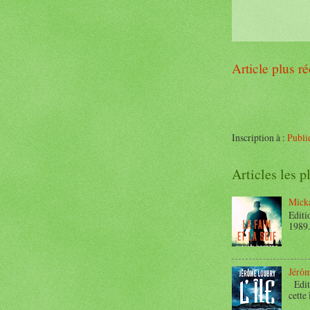
Article plus r
Inscription à :
Publi
Articles les p
Micka
Editi
1989.
Jérôm
Editi
cette