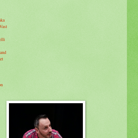
nka
Vast
lli
and
et
on