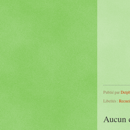
Publié par
Delph
Libellés :
Recuei
Aucun 