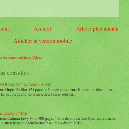
écent
Accueil
Article plus ancien
Afficher la version mobile
er les commentaires (Atom)
lus consultés
ël Koudero: " La faim et la soif"
ons Hugo Thriller 525 pages 4 ème de couverture Roumanie, décembre
 Le peuple prend les armes, décidé à se soustra...
e Loubry : " L'île "
ons Calman Levy Noir 400 pages 4 ème de couverture Quel secret cache
 île aussi belle que ténébreuse ? Au mois d'août 2019, ...