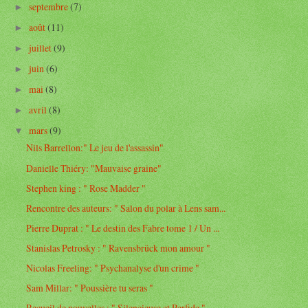
septembre
(7)
►
août
(11)
►
juillet
(9)
►
juin
(6)
►
mai
(8)
►
avril
(8)
►
mars
(9)
▼
Nils Barrellon:" Le jeu de l'assassin"
Danielle Thiéry: "Mauvaise graine"
Stephen king : " Rose Madder "
Rencontre des auteurs: " Salon du polar à Lens sam...
Pierre Duprat : " Le destin des Fabre tome 1 / Un ...
Stanislas Petrosky : " Ravensbrück mon amour "
Nicolas Freeling: " Psychanalyse d'un crime "
Sam Millar: " Poussière tu seras "
Recueil de nouvelles : " Silencieuse et Perfide "