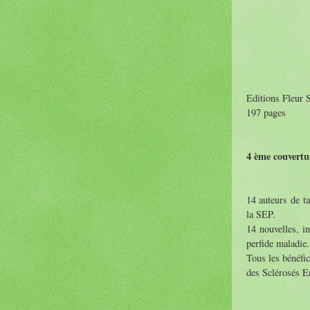
Editions Fleur 
197 pages
4 ème couvertu
14 auteurs de ta
la SEP.
14 nouvelles, in
perfide maladie.
Tous les bénéfic
des Sclérosés E