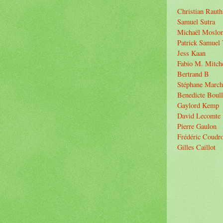
Christian Rauth
Samuel Sutra
Michaël Moslo
Patrick Samuel 
Jess Kaan
Fabio M. Mitche
Bertrand B
Stéphane March
Benedicte Boull
Gaylord Kemp
David Lecomte
Pierre Gaulon
Frédéric Coudr
Gilles Caillot